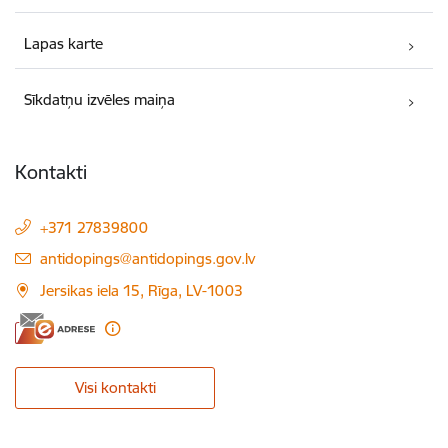
Lapas karte
Sīkdatņu izvēles maiņa
Kontakti
+371 27839800
E-pasts:
antidopings@antidopings.gov.lv
Jersikas iela 15, Rīga, LV-1003
Visi kontakti