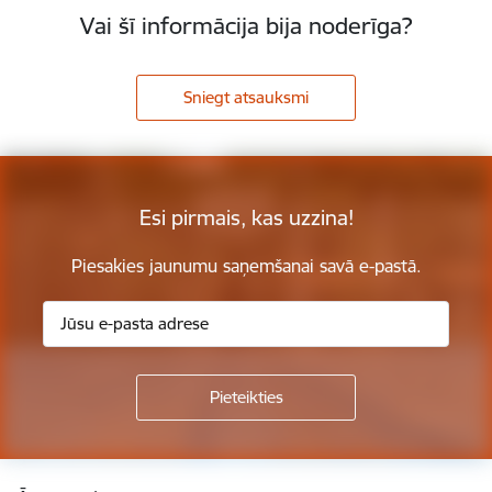
Vai šī informācija bija noderīga?
Sniegt atsauksmi
Esi pirmais, kas uzzina!
Piesakies jaunumu saņemšanai savā e-pastā.
Kājene