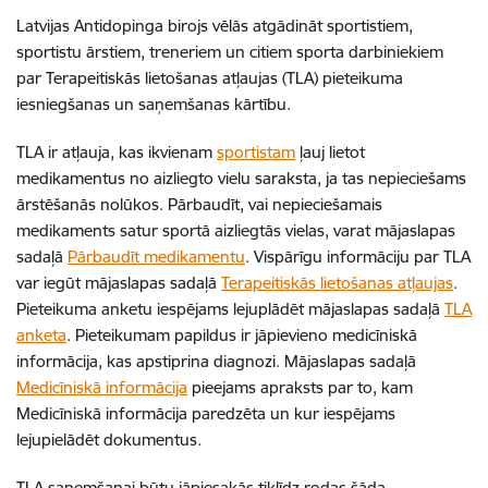
Latvijas Antidopinga birojs vēlās atgādināt sportistiem,
sportistu ārstiem, treneriem un citiem sporta darbiniekiem
par Terapeitiskās lietošanas atļaujas (TLA) pieteikuma
iesniegšanas un saņemšanas kārtību.
TLA ir atļauja, kas ikvienam
sportistam
ļauj lietot
medikamentus no aizliegto vielu saraksta, ja tas nepieciešams
ārstēšanās nolūkos. Pārbaudīt, vai nepieciešamais
medikaments satur sportā aizliegtās vielas, varat mājaslapas
sadaļā
Pārbaudīt medikamentu
. Vispārīgu informāciju par TLA
var iegūt mājaslapas sadaļā
Terapeitiskās lietošanas atļaujas
.
Pieteikuma anketu iespējams lejuplādēt mājaslapas sadaļā
TLA
anketa
. Pieteikumam papildus ir jāpievieno medicīniskā
informācija, kas apstiprina diagnozi. Mājaslapas sadaļā
Medicīniskā informācija
pieejams apraksts par to, kam
Medicīniskā informācija paredzēta un kur iespējams
lejupielādēt dokumentus.
TLA saņemšanai būtu jāpiesakās tiklīdz rodas šāda