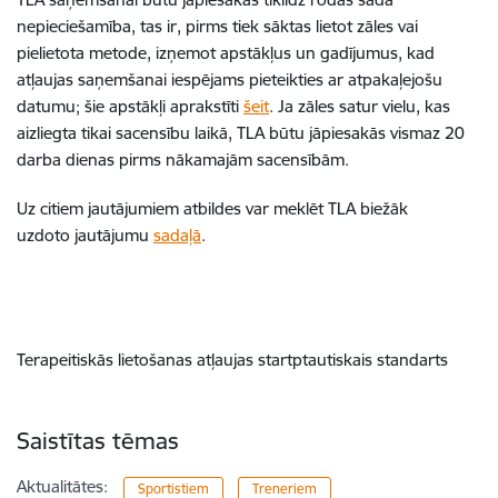
nepieciešamība, tas ir, pirms tiek sāktas lietot zāles vai
pielietota metode, izņemot apstākļus un gadījumus, kad
atļaujas saņemšanai iespējams pieteikties ar atpakaļejošu
datumu; šie apstākļi aprakstīti
šeit
. Ja zāles satur vielu, kas
aizliegta tikai sacensību laikā, TLA būtu jāpiesakās vismaz 20
darba dienas pirms nākamajām sacensībām.
Uz citiem jautājumiem atbildes var meklēt TLA biežāk
uzdoto jautājumu
sadaļā
.
Terapeitiskās lietošanas atļaujas startptautiskais standarts
Saistītas tēmas
Aktualitātes:
Sportistiem
Treneriem