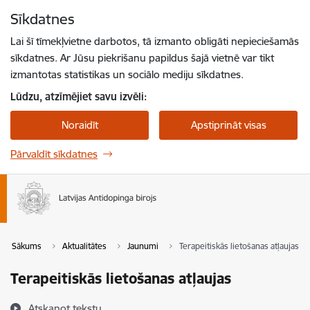
Pāriet uz lapas saturu
Sīkdatnes
Spied
lai meklētu
Enter
Lai šī tīmekļvietne darbotos, tā izmanto obligāti nepieciešamās
sīkdatnes. Ar Jūsu piekrišanu papildus šajā vietnē var tikt
izmantotas statistikas un sociālo mediju sīkdatnes.
Lūdzu, atzīmējiet savu izvēli:
Noraidīt
Apstiprināt visas
Pārvaldīt sīkdatnes
Sākums
Aktualitātes
Jaunumi
Terapeitiskās lietošanas atļaujas
Terapeitiskās lietošanas atļaujas
Atskaņot tekstu