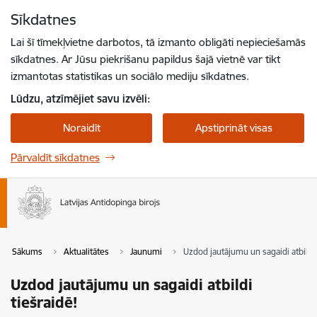
Pāriet uz lapas saturu
Sīkdatnes
Spied
lai meklētu
Enter
Lai šī tīmekļvietne darbotos, tā izmanto obligāti nepieciešamās
sīkdatnes. Ar Jūsu piekrišanu papildus šajā vietnē var tikt
izmantotas statistikas un sociālo mediju sīkdatnes.
Lūdzu, atzīmējiet savu izvēli:
Noraidīt
Apstiprināt visas
Pārvaldīt sīkdatnes
Sākums
Aktualitātes
Jaunumi
Uzdod jautājumu un sagaidi atbildi 
Uzdod jautājumu un sagaidi atbildi
tiešraidē!