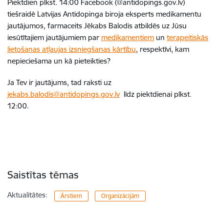
Piektdien plkst. 14:00 Facebook (@antidopings.gov.lv)
tiešraidē Latvijas Antidopinga biroja eksperts medikamentu
jautājumos, farmaceits Jēkabs Balodis atbildēs uz Jūsu
iesūtītajiem jautājumiem par
medikamentiem
un
terapeitiskās
lietošanas atļaujas izsniegšanas kārtību
, respektīvi, kam
nepieciešama un kā pieteikties?
Ja Tev ir jautājums, tad raksti uz
jekabs.balodis@antidopings.gov.lv
līdz piektdienai plkst.
12:00.
Saistītas tēmas
Aktualitātes:
Ārstiem
Organizācijām