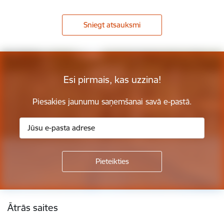
Sniegt atsauksmi
Esi pirmais, kas uzzina!
Piesakies jaunumu saņemšanai savā e-pastā.
Kājene
Ātrās saites