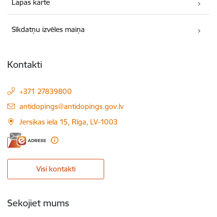
Lapas karte
Sīkdatņu izvēles maiņa
Kontakti
+371 27839800
E-pasts:
antidopings@antidopings.gov.lv
Jersikas iela 15, Rīga, LV-1003
Visi kontakti
Sekojiet mums