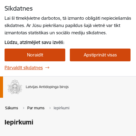
Pāriet uz lapas saturu
Sīkdatnes
Spied
lai meklētu
Enter
Lai šī tīmekļvietne darbotos, tā izmanto obligāti nepieciešamās
sīkdatnes. Ar Jūsu piekrišanu papildus šajā vietnē var tikt
izmantotas statistikas un sociālo mediju sīkdatnes.
Lūdzu, atzīmējiet savu izvēli:
Noraidīt
Apstiprināt visas
Pārvaldīt sīkdatnes
Sākums
Par mums
Iepirkumi
Iepirkumi