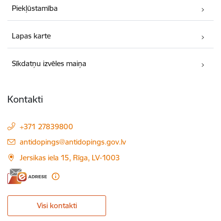
Piekļūstamība
Lapas karte
Sīkdatņu izvēles maiņa
Kontakti
+371 27839800
E-pasts:
antidopings@antidopings.gov.lv
Jersikas iela 15, Rīga, LV-1003
Visi kontakti