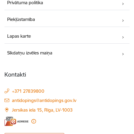
Privātuma politika
Piekļūstamība
Lapas karte
Sīkdatņu izvēles maiņa
Kontakti
+371 27839800
E-pasts:
antidopings@antidopings.gov.lv
Jersikas iela 15, Rīga, LV-1003