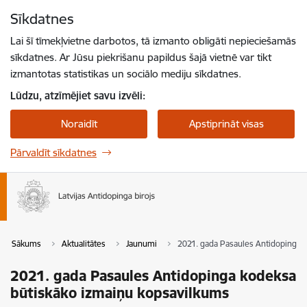
Pāriet uz lapas saturu
Sīkdatnes
Spied
lai meklētu
Enter
Lai šī tīmekļvietne darbotos, tā izmanto obligāti nepieciešamās
sīkdatnes. Ar Jūsu piekrišanu papildus šajā vietnē var tikt
izmantotas statistikas un sociālo mediju sīkdatnes.
Lūdzu, atzīmējiet savu izvēli:
Noraidīt
Apstiprināt visas
Pārvaldīt sīkdatnes
Sākums
Aktualitātes
Jaunumi
2021. gada Pasaules Antidopinga 
2021. gada Pasaules Antidopinga kodeksa
būtiskāko izmaiņu kopsavilkums