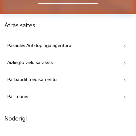
Kājene
Ātrās saites
Pasaules Antidopinga aģentūra
Aizliegto vielu saraksts
Pārbaudīt medikamentu
Par mums
Noderīgi