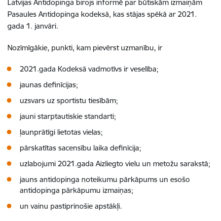
Latvijas Antidopinga birojs informē par būtiskām izmaiņām
Pasaules Antidopinga kodeksā, kas stājas spēkā ar 2021.
gada 1. janvāri.
Nozīmīgākie, punkti, kam pievērst uzmanību, ir
2021.gada Kodeksā vadmotīvs ir veselība;
jaunas definīcijas;
uzsvars uz sportistu tiesībām;
jauni starptautiskie standarti;
ļaunprātīgi lietotas vielas;
pārskatītas sacensību laika definīcija;
uzlabojumi 2021.gada Aizliegto vielu un metožu sarakstā;
jauns antidopinga noteikumu pārkāpums un esošo
antidopinga pārkāpumu izmaiņas;
un vainu pastiprinošie apstākļi.