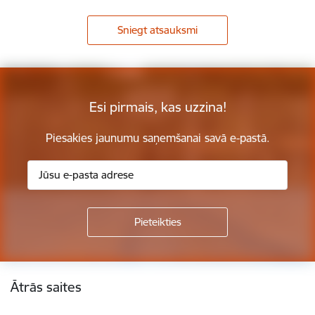
Sniegt atsauksmi
Esi pirmais, kas uzzina!
Piesakies jaunumu saņemšanai savā e-pastā.
Kājene
Ātrās saites