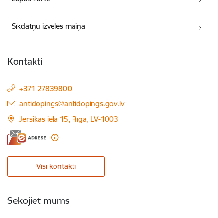
Sīkdatņu izvēles maiņa
Kontakti
+371 27839800
E-pasts:
antidopings@antidopings.gov.lv
Jersikas iela 15, Rīga, LV-1003
Visi kontakti
Sekojiet mums