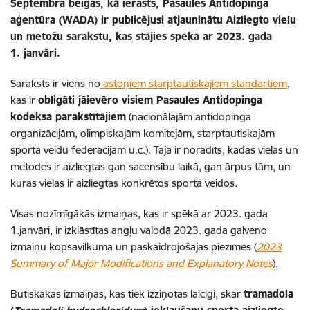
Septembra beigās, kā ierasts, Pasaules Antidopinga
aģentūra (WADA) ir publicējusi atjauninātu Aizliegto vielu
un metožu sarakstu, kas stājies spēkā ar 2023. gada
1. janvāri.
Saraksts ir viens no
astoņiem starptautiskajiem standartiem
,
kas ir
obligāti jāievēro visiem Pasaules Antidopinga
kodeksa parakstītājiem
(nacionālajām antidopinga
organizācijām, olimpiskajām komitejām, starptautiskajām
sporta veidu federācijām u.c.). Tajā ir norādīts, kādas vielas un
metodes ir aizliegtas gan sacensību laikā, gan ārpus tām, un
kuras vielas ir aizliegtas konkrētos sporta veidos.
Visas nozīmīgākās izmaiņas, kas ir spēkā ar 2023. gada
1.janvāri, ir izklāstītas angļu valodā 2023. gada galveno
izmaiņu kopsavilkumā un paskaidrojošajās piezīmēs (
2023
Summary of Major Modifications and Explanatory Notes
).
Būtiskākas izmaiņas, kas tiek izziņotas laicīgi, skar
tramadola