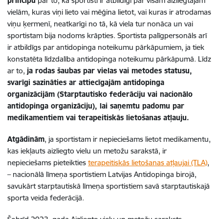
principu
par to, ka sportisti ir atbildīgi par visām aizliegtajām
vielām, kuras viņi lieto vai mēģina lietot, vai kuras ir atrodamas
viņu ķermenī, neatkarīgi no tā, kā viela tur nonāca un vai
sportistam bija nodoms krāpties. Sportista palīgpersonāls arī
ir atbildīgs par antidopinga noteikumu pārkāpumiem, ja tiek
konstatēta līdzdalība antidopinga noteikumu pārkāpumā. Līdz
ar to,
ja rodas šaubas par vielas vai metodes statusu,
svarīgi sazināties ar attiecīgajām antidopinga
organizācijām (Starptautisko federāciju vai nacionālo
antidopinga organizāciju), lai saņemtu padomu par
medikamentiem vai terapeitiskās lietošanas atļauju.
Atgādinām
, ja sportistam ir nepieciešams lietot medikamentu,
kas iekļauts aizliegto vielu un metožu sarakstā, ir
nepieciešams pieteikties
terapeitiskās lietošanas atļaujai (TLA)
,
– nacionālā līmeņa sportistiem Latvijas Antidopinga birojā,
savukārt starptautiskā līmeņa sportistiem savā starptautiskajā
sporta veida federācijā.