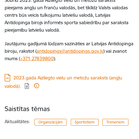
Šobrīd 2023. gada Aizliegto vielu un metožu saraksts
pieejams angļu un franču valodās, bet tiklīdz Valsts valodas
centrs būs veicis tulkojumu latviešu valodā, Latvijas
Antidopinga birojs informēs sporta sabiedrību par saraksta
pieejamību latviešu valodā.
Jautājumu gadījumā lūdzam sazināties ar Latvijas Antidopinga
biroju, rakstot (
antidopings@antidopings.gov.lv
) vai zvanot
mums (
+371 27839800
).
Lejupielādēt:
2023.gada Aizliegto vielu un metožu saraksts (angļu
valodā).
Saistītas tēmas
Aktualitātes:
Organizācijām
Sportistiem
Treneriem