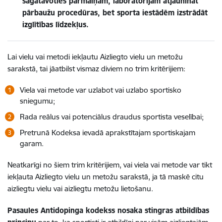
sagatavoties pārmaiņām, laboratorijām atjaunināt
pārbaužu procedūras, bet sporta iestādēm izstrādāt
izglītības līdzekļus.
Lai vielu vai metodi iekļautu Aizliegto vielu un metožu
sarakstā, tai jāatbilst vismaz diviem no trim kritērijiem:
Viela vai metode var uzlabot vai uzlabo sportisko
sniegumu;
Rada reālus vai potenciālus draudus sportista veselībai;
Pretrunā Kodeksa ievadā aprakstītajam sportiskajam
garam.
Neatkarīgi no šiem trim kritērijiem, vai viela vai metode var tikt
iekļauta Aizliegto vielu un metožu sarakstā, ja tā maskē citu
aizliegtu vielu vai aizliegtu metožu lietošanu.
Pasaules Antidopinga kodekss nosaka stingras atbildības