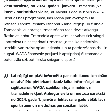
(
Tramadoli hydrochloridum
) iekļaušanu sportā aizliegto
vielu sarakstā, no 2024. gada 1. janvāra
. Tramadols (
S7.
klase - narkotiskās vielas
) jau vairākus gadus ir bijis WADA
uzraudzības programmā, kas liecina par ievērojamu tā
lietošanu sportā, tostarp riteņbraukšanā, regbijā un futbolā.
Tramadola ļaunprātīga izmantošana rada devas atkarīgu
fizisko atkarību. Tramadola aprite vairākās valstīs tiek stingri
kontrolēta un pastiprināti uzmanīta, jo tas, kā narkotisks
līdzeklis, var izraisīt opiātu atkarību un tā pārdozēšanas riski ir
augsti. WADA finansētie pētījumi ir apstiprinājuši tramadola
potenciālu uzlabot fizisko sniegumu sportā.
Lai rūpīgi un plaši informētu par noteikumu izmaiņām
un atvēlētu pietiekami daudz laika informācijai un
izglītošanai, WADA izpildkomiteja ir nolēmusi
tramadolu iekļaut Aizliegto vielu un metožu sarakstā
no 2024. gada 1. janvāra. Iekļaušana gadu vēlāk ļaus
sportistiem un medicīnas personālam labāk