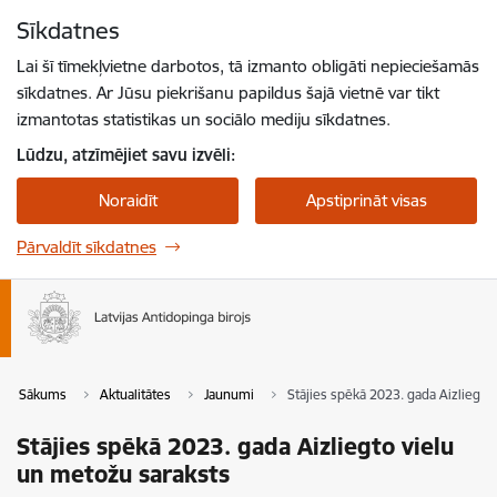
Pāriet uz lapas saturu
Sīkdatnes
Spied
lai meklētu
Enter
Lai šī tīmekļvietne darbotos, tā izmanto obligāti nepieciešamās
sīkdatnes. Ar Jūsu piekrišanu papildus šajā vietnē var tikt
izmantotas statistikas un sociālo mediju sīkdatnes.
Lūdzu, atzīmējiet savu izvēli:
Noraidīt
Apstiprināt visas
Pārvaldīt sīkdatnes
Sākums
Aktualitātes
Jaunumi
Stājies spēkā 2023. gada Aizliegto
Stājies spēkā 2023. gada Aizliegto vielu
un metožu saraksts