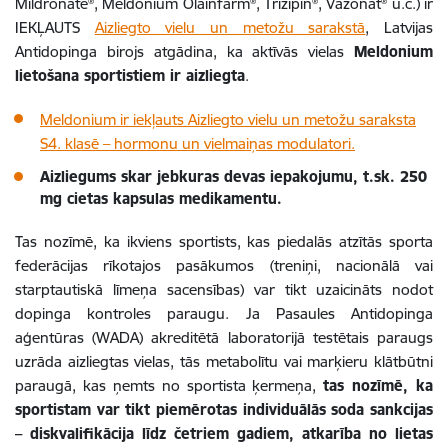
Mildronate®, Meldonium Olainfarm®, Trizipin®, Vazonat® u.c.) ir
IEKĻAUTS
Aizliegto vielu un metožu sarakstā
, Latvijas
Antidopinga birojs atgādina, ka aktīvās vielas
Meldonium
lietošana sportistiem ir aizliegta
.
Meldonium ir iekļauts Aizliegto vielu un metožu saraksta
S4. klasē – hormonu un vielmaiņas modulatori.
Aizliegums skar jebkuras devas iepakojumu, t.sk. 250
mg cietas kapsulas medikamentu.
Tas nozīmē, ka ikviens sportists, kas piedalās atzītās sporta
federācijas rīkotajos pasākumos (treniņi, nacionālā vai
starptautiskā līmeņa sacensības) var tikt uzaicināts nodot
dopinga kontroles paraugu. Ja Pasaules Antidopinga
aģentūras (WADA) akreditētā laboratorijā testētais paraugs
uzrāda aizliegtas vielas, tās metabolītu vai marķieru klātbūtni
paraugā, kas ņemts no sportista ķermeņa,
tas nozīmē, ka
sportistam var tikt piemērotas individuālās soda sankcijas
– diskvalifikācija līdz četriem gadiem, atkarība no lietas