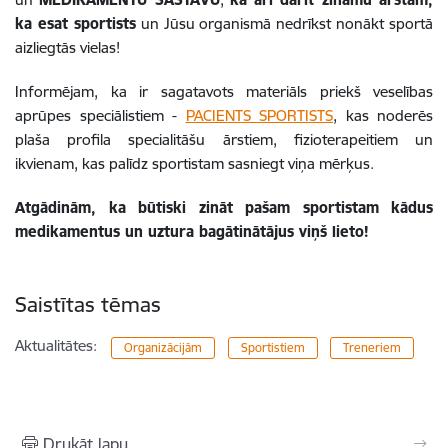
ka esat sportists
un Jūsu organismā nedrīkst nonākt sportā
aizliegtās vielas!
Informējam, ka ir sagatavots materiāls priekš veselības
aprūpes speciālistiem -
PACIENTS SPORTISTS
, kas noderēs
plaša profila specialitāšu ārstiem, fizioterapeitiem un
ikvienam, kas palīdz sportistam sasniegt viņa mērķus.
Atgādinām, ka būtiski zināt pašam sportistam kādus
medikamentus un uztura bagātinātājus viņš lieto!
Saistītas tēmas
Aktualitātes:
Organizācijām
Sportistiem
Treneriem
Drukāt lapu