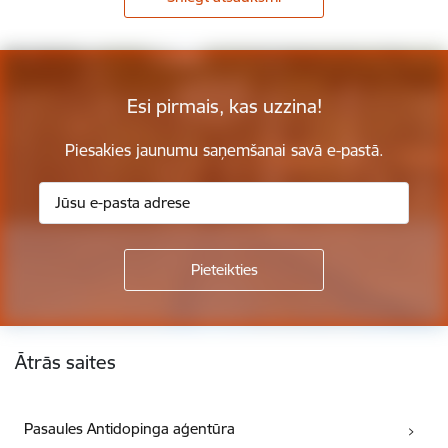
Esi pirmais, kas uzzina!
Piesakies jaunumu saņemšanai savā e-pastā.
Kājene
Ātrās saites
Pasaules Antidopinga aģentūra