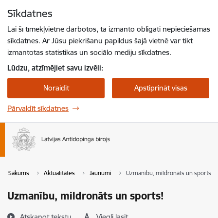
Pāriet uz lapas saturu
Sīkdatnes
Spied
lai meklētu
Enter
Lai šī tīmekļvietne darbotos, tā izmanto obligāti nepieciešamās
sīkdatnes. Ar Jūsu piekrišanu papildus šajā vietnē var tikt
izmantotas statistikas un sociālo mediju sīkdatnes.
Lūdzu, atzīmējiet savu izvēli:
Noraidīt
Apstiprināt visas
Pārvaldīt sīkdatnes
Sākums
Aktualitātes
Jaunumi
Uzmanību, mildronāts un sports!
Uzmanību, mildronāts un sports!
Atskaņot tekstu
Viegli lasīt