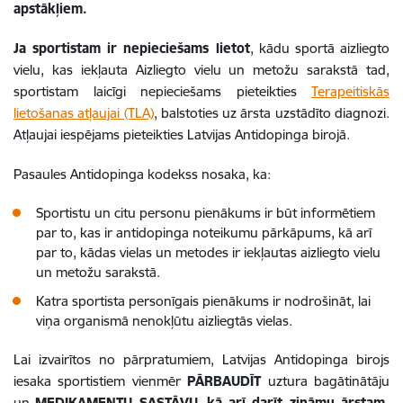
apstākļiem.
Ja sportistam ir nepieciešams lietot
, kādu sportā aizliegto
vielu, kas iekļauta Aizliegto vielu un metožu sarakstā tad,
sportistam laicīgi nepieciešams pieteikties
Terapeitiskās
lietošanas atļaujai (TLA)
, balstoties uz ārsta uzstādīto diagnozi.
Atļaujai iespējams pieteikties Latvijas Antidopinga birojā.
Pasaules Antidopinga kodekss nosaka, ka:
Sportistu un citu personu pienākums ir būt informētiem
par to, kas ir antidopinga noteikumu pārkāpums, kā arī
par to, kādas vielas un metodes ir iekļautas aizliegto vielu
un metožu sarakstā.
Katra sportista personīgais pienākums ir nodrošināt, lai
viņa organismā nenokļūtu aizliegtās vielas.
Lai izvairītos no pārpratumiem, Latvijas Antidopinga birojs
iesaka sportistiem vienmēr
PĀRBAUDĪT
uztura bagātinātāju
un
MEDIKAMENTU SASTĀVU
,
kā arī darīt zināmu ārstam,