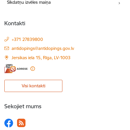
Sīkdatņu izvēles maiņa
Kontakti
+371 27839800
E-pasts:
antidopings@antidopings.gov.lv
Jersikas iela 15, Rīga, LV-1003
Visi kontakti
Sekojiet mums