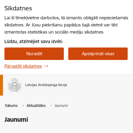
Pāriet uz lapas saturu
Sīkdatnes
Spied
lai meklētu
Enter
Lai šī tīmekļvietne darbotos, tā izmanto obligāti nepieciešamās
sīkdatnes. Ar Jūsu piekrišanu papildus šajā vietnē var tikt
izmantotas statistikas un sociālo mediju sīkdatnes.
Lūdzu, atzīmējiet savu izvēli:
Noraidīt
Apstiprināt visas
Pārvaldīt sīkdatnes
Sākums
Aktualitātes
Jaunumi
Jaunumi