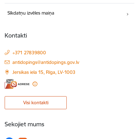
Sīkdatņu izvēles maiņa
Kontakti
+371 27839800
E-pasts:
antidopings@antidopings.gov.lv
Jersikas iela 15, Rīga, LV-1003
Visi kontakti
Sekojiet mums