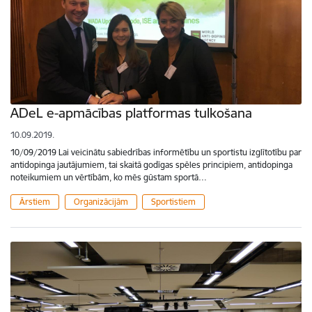
ADeL e-apmācības platformas tulkošana
10.09.2019.
10/09/2019 Lai veicinātu sabiedrības informētību un sportistu izglītotību par
antidopinga jautājumiem, tai skaitā godīgas spēles principiem, antidopinga
noteikumiem un vērtībām, ko mēs gūstam sportā…
Ārstiem
Organizācijām
Sportistiem